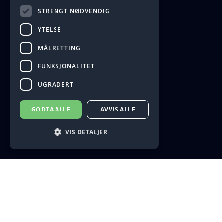
STRENGT NØDVENDIG
YTELSE
MÅLRETTING
FUNKSJONALITET
UGRADERT
GODTA ALLE
AVVIS ALLE
VIS DETALJER
Strengt nødvendig
Ytelse
Målretting
Funksjonalitet
Ugradert
Strengt nødvendige informasjonskapsler
tillater kjernefunksjoner på nettstedet, som
brukerinnlogging og kontoadministrasjon.