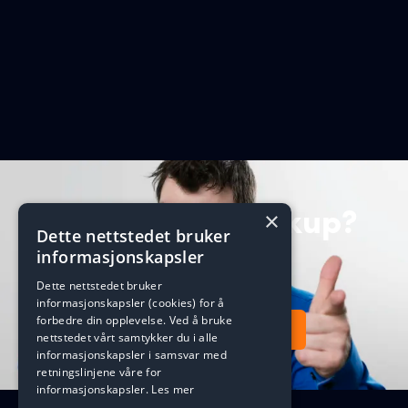
Du har ikke backup?
×
Dette nettstedet bruker
informasjonskapsler
Interessant strategi.
Dette nettstedet bruker
informasjonskapsler (cookies) for å
forbedre din opplevelse. Ved å bruke
Be om litt backup
nettstedet vårt samtykker du i alle
informasjonskapsler i samsvar med
retningslinjene våre for
informasjonskapsler.
Les mer