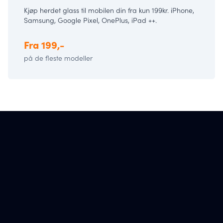
Kjøp herdet glass til mobilen din fra kun 199kr. iPhone,
Samsung, Google Pixel, OnePlus, iPad ++.
Fra 199,-
på de fleste modeller