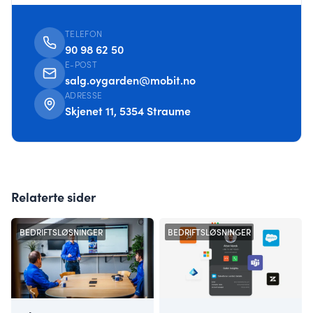
TELEFON
90 98 62 50
E-POST
salg.oygarden@mobit.no
ADRESSE
Skjenet 11, 5354 Straume
Relaterte sider
BEDRIFTSLØSNINGER
BEDRIFTSLØSNINGER