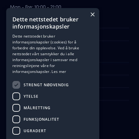
Man - Fre: 10:00 - 21:00
×
Lørdag: 10:00 - 21:00
Dette nettstedet bruker
Søndag: Stengt
informasjonskapsler
Åpne Google Maps
Dette nettstedet bruker
informasjonskapsler (cookies) for å
forbedre din opplevelse. Ved å bruke
Ta kontakt
nettstedet vårt samtykker du i alle
informasjonskapsler i samsvar med
retningslinjene våre for
Telefon: +47 535 00 532
informasjonskapsler.
Les mer
Kontaktskjema
STRENGT NØDVENDIG
kontakt@harddisk.no
YTELSE
MÅLRETTING
FUNKSJONALITET
UGRADERT