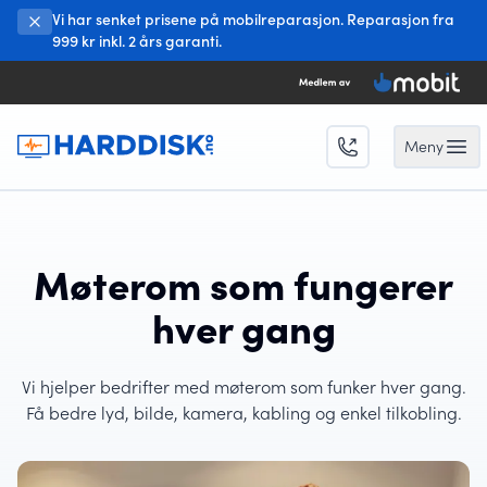
Vi har senket prisene på mobilreparasjon. Reparasjon fra
999 kr inkl. 2 års garanti.
Meny
Open 
Møterom som fungerer
hver gang
Vi hjelper bedrifter med møterom som funker hver gang.
Få bedre lyd, bilde, kamera, kabling og enkel tilkobling.