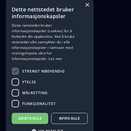
Sartor Storsenter, Pb 244
×
5342 Straume, Norway
Dette nettstedet bruker
informasjonskapsler
Org.nr: 892 700 362
Dette nettstedet bruker
informasjonskapsler (cookies) for å
forbedre din opplevelse. Ved å bruke
Åpningstider
nettstedet vårt samtykker du i alle
informasjonskapsler i samsvar med
Man - Fre: 10:00 - 21:00
retningslinjene våre for
Lørdag: 10:00 - 21:00
informasjonskapsler.
Les mer
Søndag: Stengt
STRENGT NØDVENDIG
Åpne Google Maps
YTELSE
MÅLRETTING
Ta kontakt
FUNKSJONALITET
Telefon: +47 535 00 532
GODTA ALLE
AVVIS ALLE
Kontaktskjema