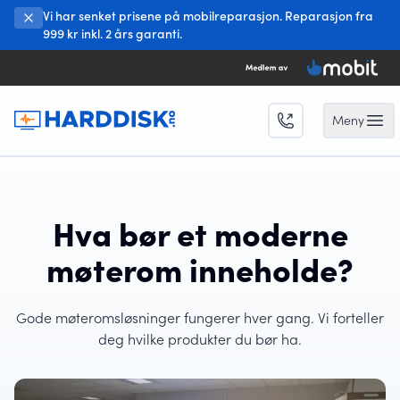
Vi har senket prisene på mobilreparasjon. Reparasjon fra
999 kr inkl. 2 års garanti.
Meny
Open 
Hva bør et moderne
møterom inneholde?
Gode møteromsløsninger fungerer hver gang. Vi forteller
deg hvilke produkter du bør ha.