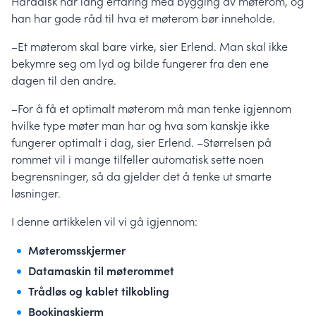
Harddisk har lang erfaring med bygging av møterom, og
han har gode råd til hva et møterom bør inneholde.
–Et møterom skal bare virke, sier Erlend. Man skal ikke
bekymre seg om lyd og bilde fungerer fra den ene
dagen til den andre.
–For å få et optimalt møterom må man tenke igjennom
hvilke type møter man har og hva som kanskje ikke
fungerer optimalt i dag, sier Erlend. –Størrelsen på
rommet vil i mange tilfeller automatisk sette noen
begrensninger, så da gjelder det å tenke ut smarte
løsninger.
I denne artikkelen vil vi gå igjennom:
Møteromsskjermer
Datamaskin til møterommet
Trådløs og kablet tilkobling
Bookingskjerm