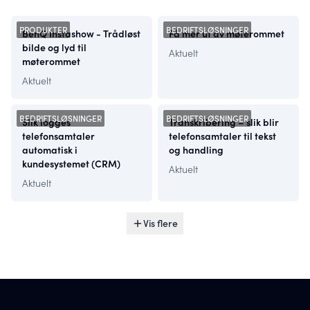
Relaterte sider
PRODUKTER
BEDRIFTSLØSNINGER
BenQ Instashow - Trådløst
Få mer ut av møterommet
bilde og lyd til
Aktuelt
møterommet
Aktuelt
BEDRIFTSLØSNINGER
BEDRIFTSLØSNINGER
Slik logges
Transkribering – slik blir
telefonsamtaler
telefonsamtaler til tekst
automatisk i
og handling