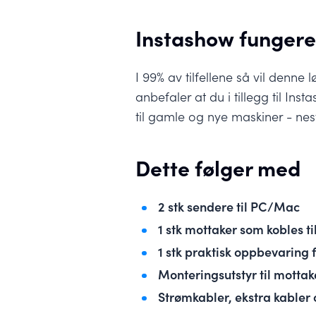
Instashow fungerer
I 99% av tilfellene så vil denn
anbefaler at du i tillegg til I
til gamle og nye maskiner - ne
Dette følger med
2 stk sendere til PC/Mac
1 stk mottaker som kobles ti
1 stk praktisk oppbevaring
Monteringsutstyr til motta
Strømkabler, ekstra kabler