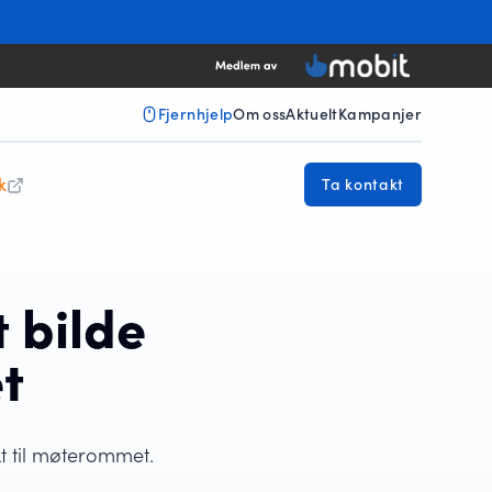
Fjernhjelp
Om oss
Aktuelt
Kampanjer
k
Ta kontakt
 bilde
t
kt til møterommet.