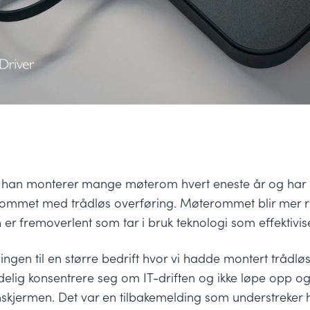
, han monterer mange møterom hvert eneste år og har
ommet med trådløs overføring. Møterommet blir mer r
ten er fremoverlent som tar i bruk teknologi som effektiv
elingen til en større bedrift hvor vi hadde montert trådl
delig konsentrere seg om IT-driften og ikke løpe opp 
skjermen. Det var en tilbakemelding som understreker h