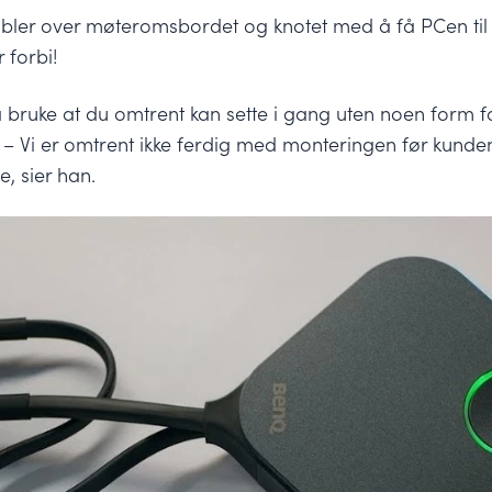
ler over møteromsbordet og knotet med å få PCen til å 
 forbi!
 bruke at du omtrent kan sette i gang uten noen form fo
– Vi er omtrent ikke ferdig med monteringen før kunden
, sier han.