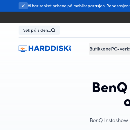
Vi har senket prisene på mobilreparasjon. Reparasjon fr
Søk på siden...
Butikkene
PC-verk
BenQ 
BenQ Instashow gi