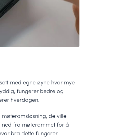
 sett med egne øyne hvor mye
yddig, fungerer bedre og
iserer hverdagen.
øs møteromsløsning, de ville
og ned fra møterommet for å
vor bra dette fungerer.