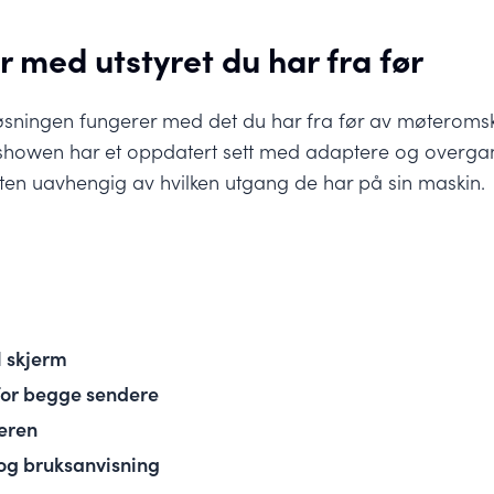
 med utstyret du har fra før
e løsningen fungerer med det du har fra før av møteroms
nstashowen har et oppdatert sett med adaptere og overgan
sten uavhengig av hvilken utgang de har på sin maskin.
l skjerm
 for begge sendere
keren
 og bruksanvisning