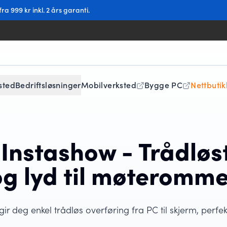
a 999 kr inkl. 2 års garanti.
sted
Bedriftsløsninger
Mobilverksted
Bygge PC
Nettbutik
Instashow - Trådløst
og lyd til møteromme
r deg enkel trådløs overføring fra PC til skjerm, perfe